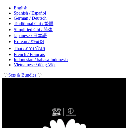
English
Spanish / Español
German / Deutsch
Traditional Chi / 繁體
Simplified Chi / 简体
Japanese / 日本語
Korean / 한국어
Thai / ภาษาไทย
French / Français
Indonesian / bahasa Indonesia
Vietnamese / tiếng Việt
Sets & Bundles