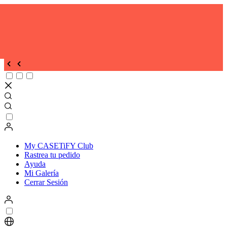
My CASETiFY Club
Rastrea tu pedido
Ayuda
Mi Galería
Cerrar Sesión