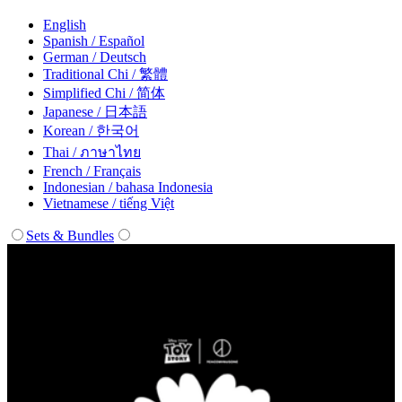
English
Spanish / Español
German / Deutsch
Traditional Chi / 繁體
Simplified Chi / 简体
Japanese / 日本語
Korean / 한국어
Thai / ภาษาไทย
French / Français
Indonesian / bahasa Indonesia
Vietnamese / tiếng Việt
Sets & Bundles