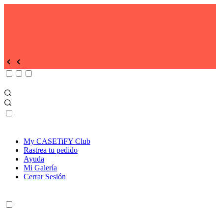
My CASETiFY Club
Rastrea tu pedido
Ayuda
Mi Galería
Cerrar Sesión