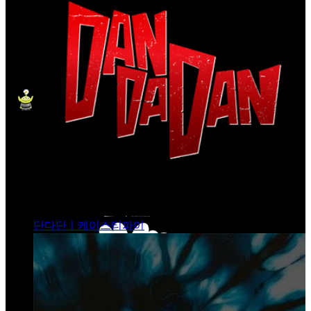
단다단ㅣ케이스티파이