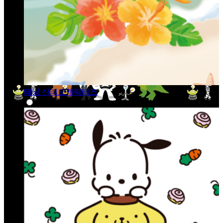
태닝 산리오캐릭터즈