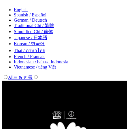
English
Spanish / Español
German / Deutsch
Traditional Chi / 繁體
Simplified Chi / 简体
Japanese / 日本語
Korean / 한국어
Thai / ภาษาไทย
French / Français
Indonesian / bahasa Indonesia
Vietnamese / tiếng Việt
세트 & 번들