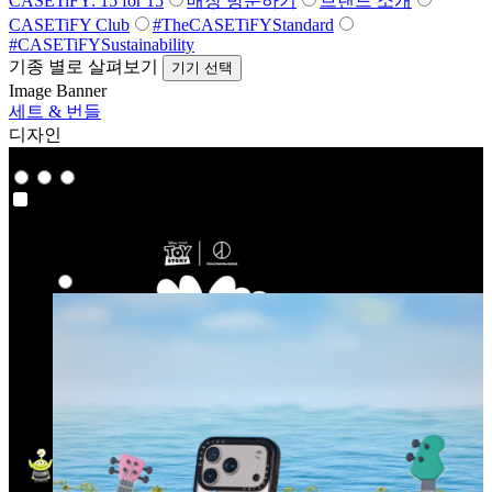
CASETiFY: 15 for 15
매장 방문하기
브랜드 소개
CASETiFY Club
#TheCASETiFYStandard
#CASETiFYSustainability
기종 별로 살펴보기
기기 선택
Image Banner
세트 & 번들
디자인
Co-Lab
Co-Lab
하이라이트