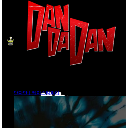
단다단ㅣ케이스티파이