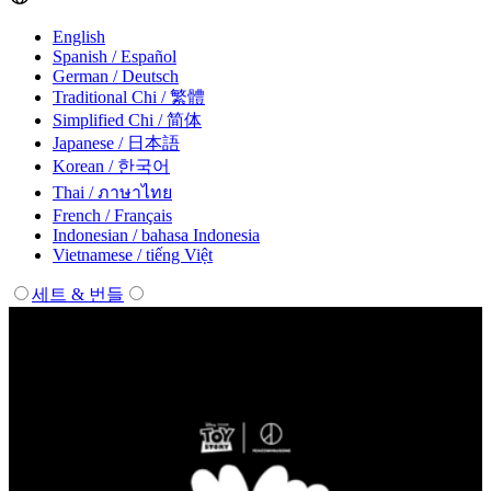
English
Spanish / Español
German / Deutsch
Traditional Chi / 繁體
Simplified Chi / 简体
Japanese / 日本語
Korean / 한국어
Thai / ภาษาไทย
French / Français
Indonesian / bahasa Indonesia
Vietnamese / tiếng Việt
세트 & 번들