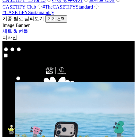
CASETiFY: 15 for 15
매장 방문하기
브랜드 소개
CASETiFY Club
#TheCASETiFYStandard
#CASETiFYSustainability
기종 별로 살펴보기
기기 선택
Image Banner
세트 & 번들
디자인
Co-Lab
Co-Lab
하이라이트