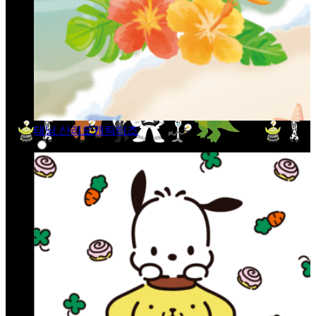
태닝 산리오캐릭터즈