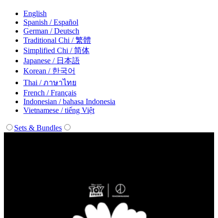
English
Spanish / Español
German / Deutsch
Traditional Chi / 繁體
Simplified Chi / 简体
Japanese / 日本語
Korean / 한국어
Thai / ภาษาไทย
French / Français
Indonesian / bahasa Indonesia
Vietnamese / tiếng Việt
Sets & Bundles