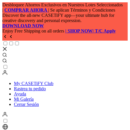
Desbloquee Ahorros Exclusivos en Nuestros Lotes Seleccionados
|
COMPRAR AHORA
| Se aplican Términos y Condiciones
Discover the all-new CASETiFY app—your ultimate hub for
creative discovery and personal expression.
DOWNLOAD NOW
Enjoy Free Shipping on all orders
| SHOP NOW
| T/C Apply
My CASETiFY Club
Rastrea tu pedido
Ayuda
Mi Galería
Cerrar Sesión