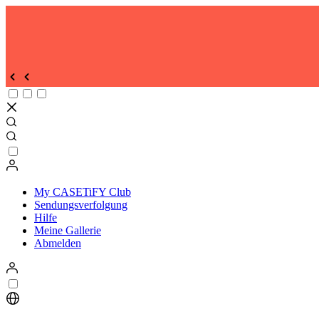
Exklusive Ersparnisse auf unsere kuratierten Bundles freischalten !
|
JETZT EINKAUFEN
| AGB gelten
Discover the all-new CASETiFY app—your ultimate hub for creative 
DOWNLOAD NOW
Enjoy Free Shipping on all orders
| SHOP NOW
| T/C Apply
My CASETiFY Club
Sendungsverfolgung
Hilfe
Meine Gallerie
Abmelden