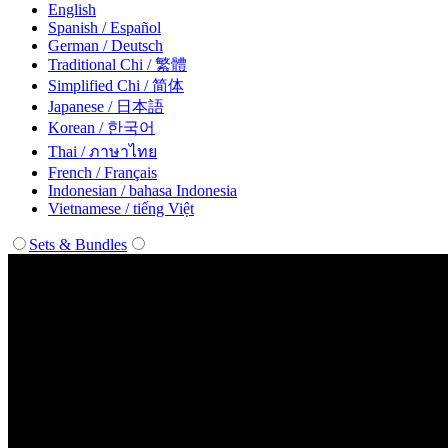
English
Spanish / Español
German / Deutsch
Traditional Chi / 繁體
Simplified Chi / 简体
Japanese / 日本語
Korean / 한국어
Thai / ภาษาไทย
French / Français
Indonesian / bahasa Indonesia
Vietnamese / tiếng Việt
Sets & Bundles