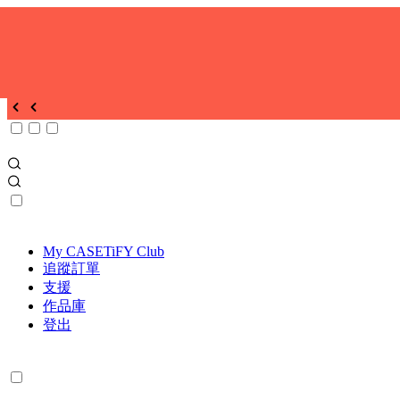
My CASETiFY Club
追蹤訂單
支援
作品庫
登出