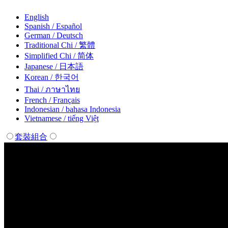
English
Spanish / Español
German / Deutsch
Traditional Chi / 繁體
Simplified Chi / 简体
Japanese / 日本語
Korean / 한국어
Thai / ภาษาไทย
French / Français
Indonesian / bahasa Indonesia
Vietnamese / tiếng Việt
套裝組合