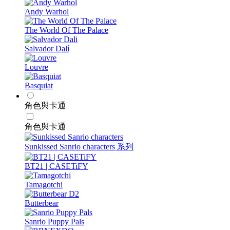
Andy Warhol
The World Of The Palace
Salvador Dalí
Louvre
Basquiat
角色與卡通
角色與卡通
Sunkissed Sanrio characters 系列
BT21 | CASETiFY
Tamagotchi
Butterbear
Sanrio Puppy Pals