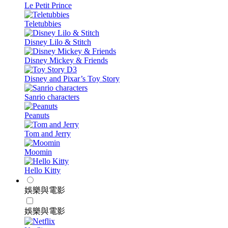
Le Petit Prince
Teletubbies
Disney Lilo & Stitch
Disney Mickey & Friends
Disney and Pixar’s Toy Story
Sanrio characters
Peanuts
Tom and Jerry
Moomin
Hello Kitty
娛樂與電影
娛樂與電影