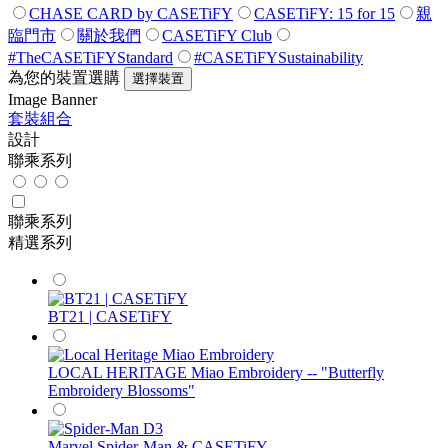
CHASE CARD by CASETiFY
CASETiFY: 15 for 15
親
臨門市
關於我們
CASETiFY Club
#TheCASETiFYStandard
#CASETiFYSustainability
為您的裝置選購
選擇裝置
Image Banner
套裝組合
設計
聯乘系列
聯乘系列
精選系列
BT21 | CASETiFY
LOCAL HERITAGE Miao Embroidery -- "Butterfly
Embroidery Blossoms"
Marvel Spider-Man & CASETiFY