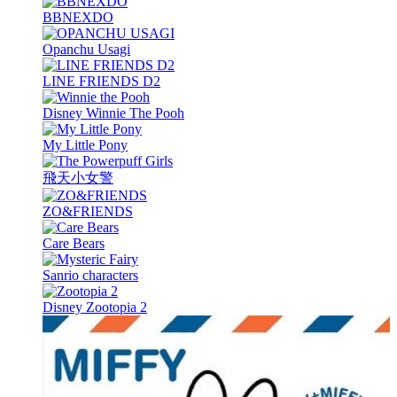
BBNEXDO
Opanchu Usagi
LINE FRIENDS D2
Disney Winnie The Pooh
My Little Pony
飛天小女警
ZO&FRIENDS
Care Bears
Sanrio characters
Disney Zootopia 2