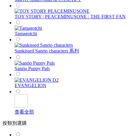
TOY STORY | PEACEMINUSONE : THE FIRST FAN
Tamagotchi
Sunkissed Sanrio characters 系列
Sanrio Puppy Pals
EVANGELION
查看全部
按類別選購