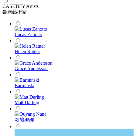
CASETiFY Artists
最新藝術家
Lucas Zanotto
Helen Ratner
Grace Andersson
Barminski
Matt Darling
歐陽娜娜