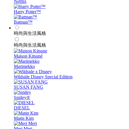
Netflix
Harry Potter™
Batman™
時尚與生活風格
時尚與生活風格
Maison Kitsuné
Marimekko
Wildside Disney Special Edition
SUSAN FANG
Smiley®️
DIESEL
Matin Kim
Meri Meri