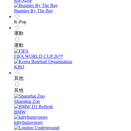
RIPNDIP
Bunnies By The Bay
K-Pop
運動
運動
FIFA WORLD CUP 26™
KBO
其他
其他
Shanghai Zoo
BMW
kittybunnypony