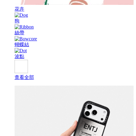
花卉
狗
絲帶
蝴蝶結
波點
查看全部