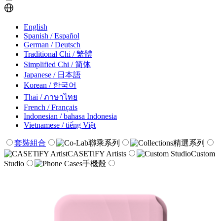
English
Spanish / Español
German / Deutsch
Traditional Chi / 繁體
Simplified Chi / 简体
Japanese / 日本語
Korean / 한국어
Thai / ภาษาไทย
French / Français
Indonesian / bahasa Indonesia
Vietnamese / tiếng Việt
套裝組合
聯乘系列
精選系列
CASETiFY Artists
Custom
Studio
手機殼