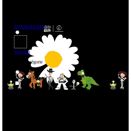
EVANGELION
Voir tout
Shoppe Par Catégorie
Anime & Manga
Anime & Manga