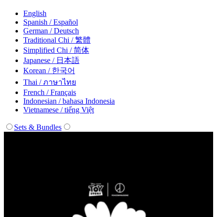
English
Spanish / Español
German / Deutsch
Traditional Chi / 繁體
Simplified Chi / 简体
Japanese / 日本語
Korean / 한국어
Thai / ภาษาไทย
French / Français
Indonesian / bahasa Indonesia
Vietnamese / tiếng Việt
Sets & Bundles