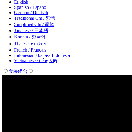
English
Spanish / Español
German / Deutsch
Traditional Chi / 繁體
Simplified Chi / 简体
Japanese / 日本語
Korean / 한국어
Thai / ภาษาไทย
French / Français
Indonesian / bahasa Indonesia
Vietnamese / tiếng Việt
套装组合