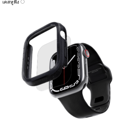
เคสหูฟัง