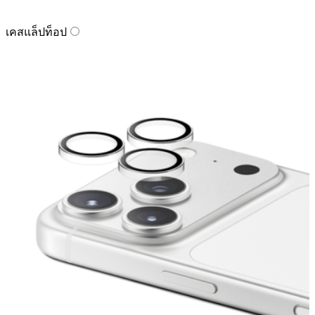
เคสแล็ปท็อป