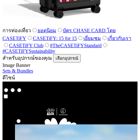
การท่องเที่ยว
ยอดนิยม
บัตร CHASE CARD โดย
CASETiFY
CASETiFY: 15 for 15
เยี่ยมชม
เกี่ยวกับเรา
CASETiFY Club
#TheCASETiFYStandard
#CASETiFYSustainability
สำหรับอุปกรณ์ของคุณ
เลือกอุปกรณ์
Image Banner
Sets & Bundles
ดีไซน์
Co-Lab
Co-Lab
ลายเด่น