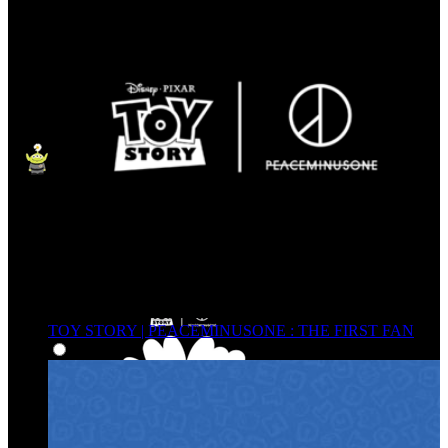
TOY STORY | PEACEMINUSONE : THE FIRST FAN