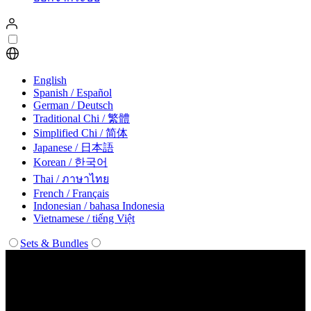
English
Spanish / Español
German / Deutsch
Traditional Chi / 繁體
Simplified Chi / 简体
Japanese / 日本語
Korean / 한국어
Thai / ภาษาไทย
French / Français
Indonesian / bahasa Indonesia
Vietnamese / tiếng Việt
Sets & Bundles