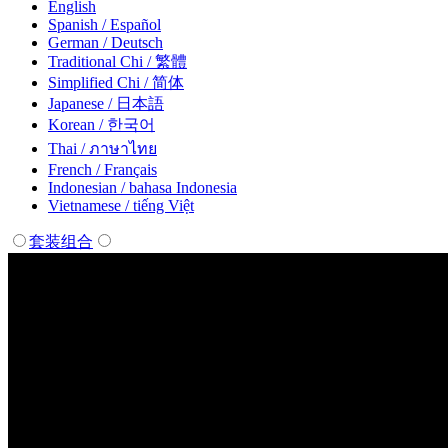
English
Spanish / Español
German / Deutsch
Traditional Chi / 繁體
Simplified Chi / 简体
Japanese / 日本語
Korean / 한국어
Thai / ภาษาไทย
French / Français
Indonesian / bahasa Indonesia
Vietnamese / tiếng Việt
套装组合