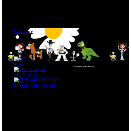
One Piece
Arte y Museo
Arte y Museo
Tate
Yoo Youngkuk
SHANGCHENGSHI