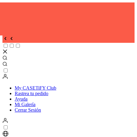
My CASETiFY Club
Rastrea tu pedido
Ayuda
Mi Galería
Cerrar Sesión