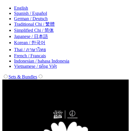
English
Spanish / Español
German / Deutsch
Traditional Chi / 繁體
Simplified Chi / 简体
Japanese / 日本語
Korean / 한국어
Thai / ภาษาไทย
French / Français
Indonesian / bahasa Indonesia
Vietnamese / tiếng Việt
Sets & Bundles