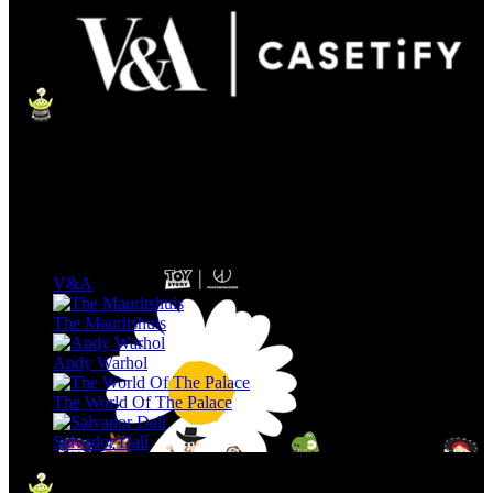
V&A
The Mauritshuis
Andy Warhol
The World Of The Palace
Salvador Dalí