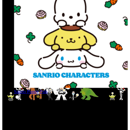
Sanrio Puppy Pals