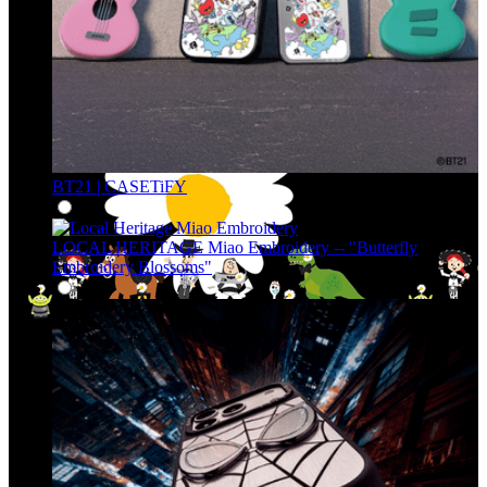
BT21 | CASETiFY
LOCAL HERITAGE Miao Embroidery -- "Butterfly
Embroidery Blossoms"