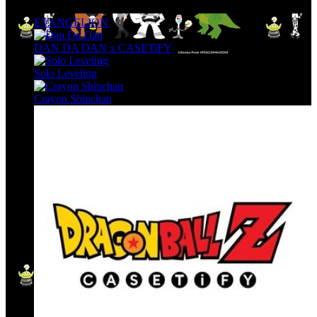
EVANGELION
DAN DA DAN x CASETiFY
Solo Leveling
Crayon Shinchan