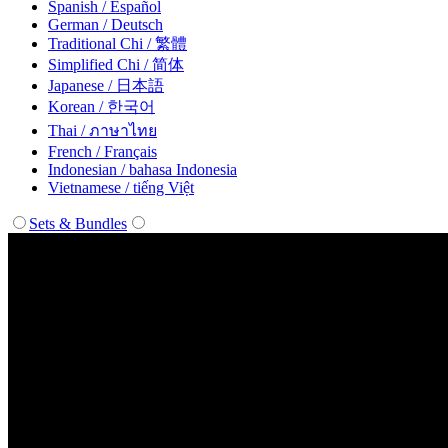
Spanish / Español
German / Deutsch
Traditional Chi / 繁體
Simplified Chi / 简体
Japanese / 日本語
Korean / 한국어
Thai / ภาษาไทย
French / Français
Indonesian / bahasa Indonesia
Vietnamese / tiếng Việt
Sets & Bundles