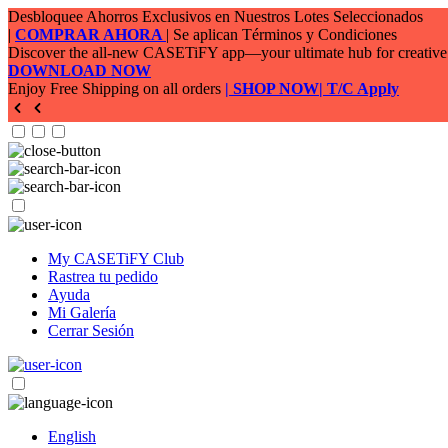
My CASETiFY Club
Rastrea tu pedido
Ayuda
Mi Galería
Cerrar Sesión
English