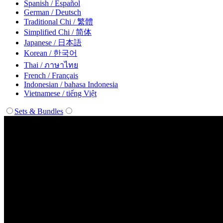
Spanish / Español
German / Deutsch
Traditional Chi / 繁體
Simplified Chi / 简体
Japanese / 日本語
Korean / 한국어
Thai / ภาษาไทย
French / Français
Indonesian / bahasa Indonesia
Vietnamese / tiếng Việt
Sets & Bundles