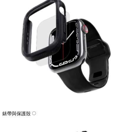
錶帶與保護殼