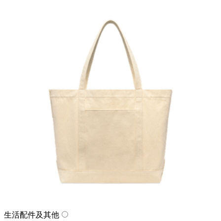
生活配件及其他