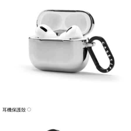
耳機保護殼