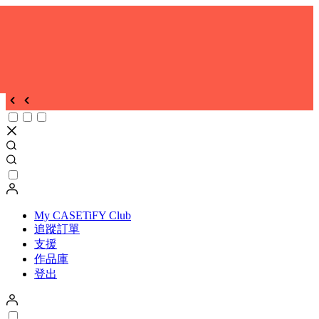
My CASETiFY Club
追蹤訂單
支援
作品庫
登出