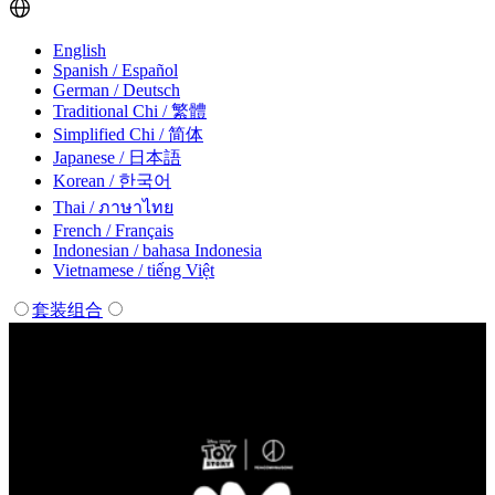
English
Spanish / Español
German / Deutsch
Traditional Chi / 繁體
Simplified Chi / 简体
Japanese / 日本語
Korean / 한국어
Thai / ภาษาไทย
French / Français
Indonesian / bahasa Indonesia
Vietnamese / tiếng Việt
套装组合