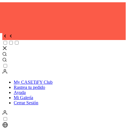
My CASETiFY Club
Rastrea tu pedido
Ayuda
Mi Galería
Cerrar Sesión