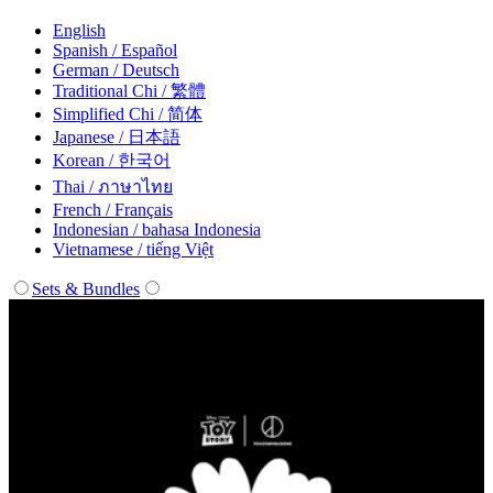
English
Spanish / Español
German / Deutsch
Traditional Chi / 繁體
Simplified Chi / 简体
Japanese / 日本語
Korean / 한국어
Thai / ภาษาไทย
French / Français
Indonesian / bahasa Indonesia
Vietnamese / tiếng Việt
Sets & Bundles