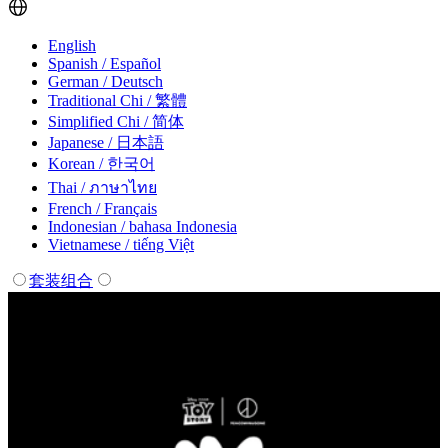
English
Spanish / Español
German / Deutsch
Traditional Chi / 繁體
Simplified Chi / 简体
Japanese / 日本語
Korean / 한국어
Thai / ภาษาไทย
French / Français
Indonesian / bahasa Indonesia
Vietnamese / tiếng Việt
套装组合