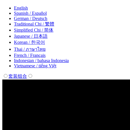
English
Spanish / Español
German / Deutsch
Traditional Chi / 繁體
Simplified Chi / 简体
Japanese / 日本語
Korean / 한국어
Thai / ภาษาไทย
French / Français
Indonesian / bahasa Indonesia
Vietnamese / tiếng Việt
套装组合