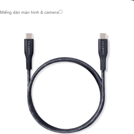
Miếng dán màn hình & camera