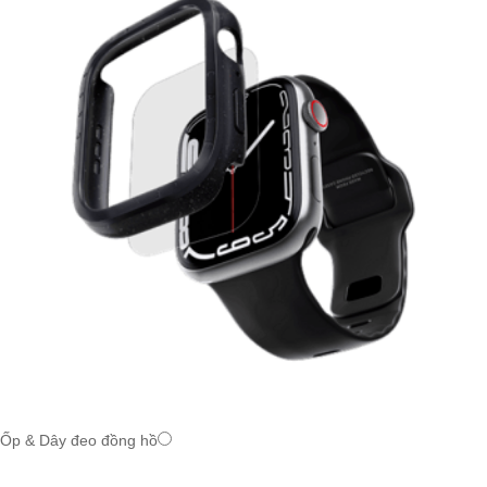
Ốp & Dây đeo đồng hồ