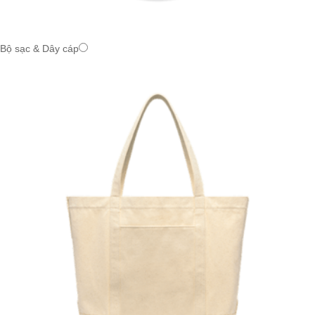
Bộ sạc & Dây cáp