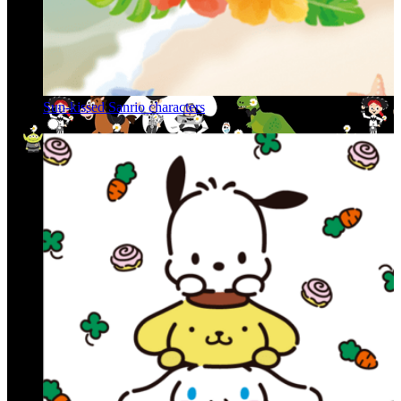
Sun-kissed Sanrio characters