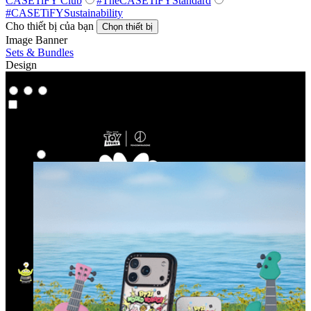
CASETiFY Club
#TheCASETiFYStandard
#CASETiFYSustainability
Cho thiết bị của bạn
Chọn thiết bị
Image Banner
Sets & Bundles
Design
Co-Lab
Co-Lab
Nổi Bật