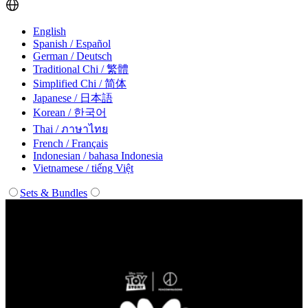
English
Spanish / Español
German / Deutsch
Traditional Chi / 繁體
Simplified Chi / 简体
Japanese / 日本語
Korean / 한국어
Thai / ภาษาไทย
French / Français
Indonesian / bahasa Indonesia
Vietnamese / tiếng Việt
Sets & Bundles