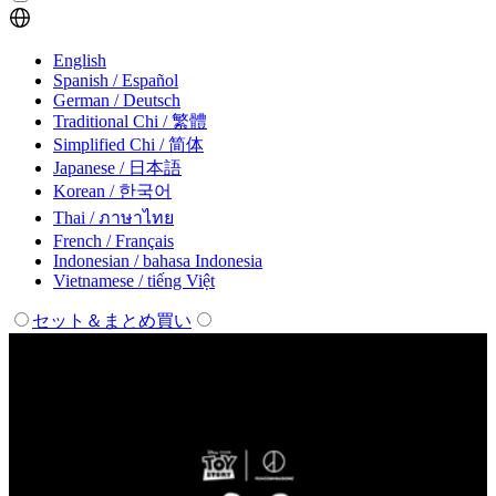
English
Spanish / Español
German / Deutsch
Traditional Chi / 繁體
Simplified Chi / 简体
Japanese / 日本語
Korean / 한국어
Thai / ภาษาไทย
French / Français
Indonesian / bahasa Indonesia
Vietnamese / tiếng Việt
セット＆まとめ買い