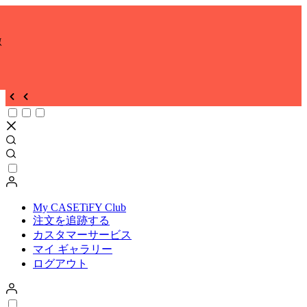
激
My CASETiFY Club
注文を追跡する
カスタマーサービス
マイ ギャラリー
ログアウト