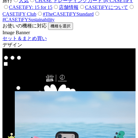
旅行
人気
CHASE トレーディングカード by CASETiFY
CASETiFY: 15 for 15
店舗情報
CASETiFYについて
CASETiFY Club
#TheCASETiFYStandard
#CASETiFYSustainability
お使いの機種に対応
機種を選択
Image Banner
セット＆まとめ買い
デザイン
コラボ
コラボ
ハイライト