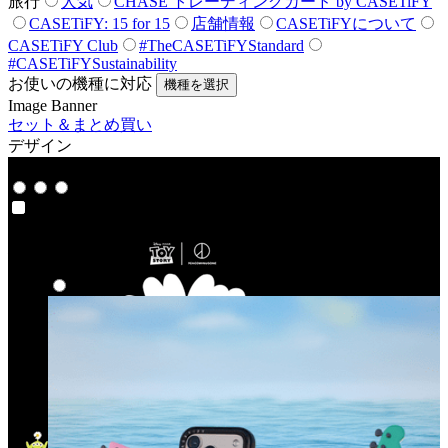
旅行
人気
CHASE トレーディングカード by CASETiFY
CASETiFY: 15 for 15
店舗情報
CASETiFYについて
CASETiFY Club
#TheCASETiFYStandard
#CASETiFYSustainability
お使いの機種に対応
機種を選択
Image Banner
セット＆まとめ買い
デザイン
コラボ
コラボ
ハイライト