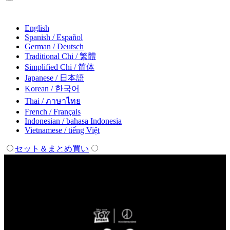
English
Spanish / Español
German / Deutsch
Traditional Chi / 繁體
Simplified Chi / 简体
Japanese / 日本語
Korean / 한국어
Thai / ภาษาไทย
French / Français
Indonesian / bahasa Indonesia
Vietnamese / tiếng Việt
セット＆まとめ買い